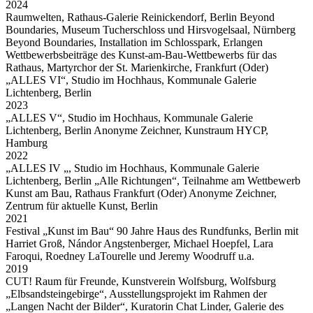
2024
Raumwelten, Rathaus-Galerie Reinickendorf, Berlin Beyond
Boundaries, Museum Tucherschloss und Hirsvogelsaal, Nürnberg
Beyond Boundaries, Installation im Schlosspark, Erlangen
Wettbewerbsbeiträge des Kunst-am-Bau-Wettbewerbs für das
Rathaus, Martyrchor der St. Marienkirche, Frankfurt (Oder)
„ALLES VI“, Studio im Hochhaus, Kommunale Galerie
Lichtenberg, Berlin
2023
„ALLES V“, Studio im Hochhaus, Kommunale Galerie
Lichtenberg, Berlin Anonyme Zeichner, Kunstraum HYCP,
Hamburg
2022
„ALLES IV „, Studio im Hochhaus, Kommunale Galerie
Lichtenberg, Berlin „Alle Richtungen“, Teilnahme am Wettbewerb
Kunst am Bau, Rathaus Frankfurt (Oder) Anonyme Zeichner,
Zentrum für aktuelle Kunst, Berlin
2021
Festival „Kunst im Bau“ 90 Jahre Haus des Rundfunks, Berlin mit
Harriet Groß, Nándor Angstenberger, Michael Hoepfel, Lara
Faroqui, Roedney LaTourelle und Jeremy Woodruff u.a.
2019
CUT! Raum für Freunde, Kunstverein Wolfsburg, Wolfsburg
„Elbsandsteingebirge“, Ausstellungsprojekt im Rahmen der
„Langen Nacht der Bilder“, Kuratorin Chat Linder, Galerie des